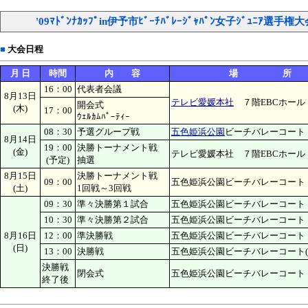
'09ﾏﾄﾞﾝﾅｶｯﾌﾟin伊予市ﾋﾞｰﾁﾊﾞﾚｰｼﾞｬﾊﾟﾝ女子ｼﾞｭﾆｱ選手権
■
大会日程
月 日
時間
内 容
場 所
16：00
代表者会議
8月13日
テレビ愛媛本社
７階EBCホール
開会式
(木)
17：00
ｳｪﾙｶﾑﾊﾟｰﾃｨｰ
08：30
予選グループ戦
五色姫浜公園
ビーチバレーコート
8月14日
19：00
決勝トーナメント戦
(金)
テレビ愛媛本社 ７階EBCホール
(予定)
抽選
8月15日
決勝トーナメント戦
09：00
五色姫浜公園ビーチバレーコート
(土)
1回戦～3回戦
09：30
準々決勝第１試合
五色姫浜公園ビーチバレーコート
10：30
準々決勝第２試合
五色姫浜公園ビーチバレーコート
8月16日
12：00
準決勝戦
五色姫浜公園ビーチバレーコート
(日)
13：00
決勝戦
五色姫浜公園ビーチバレーコート(
決勝戦
閉会式
五色姫浜公園ビーチバレーコート
終了後