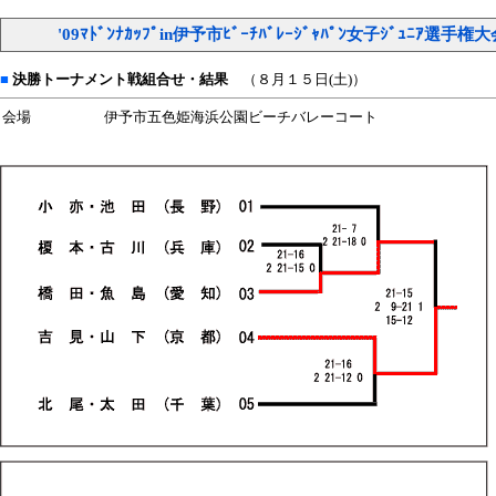
'09ﾏﾄﾞﾝﾅｶｯﾌﾟin伊予市ﾋﾞｰﾁﾊﾞﾚｰｼﾞｬﾊﾟﾝ女子ｼﾞｭﾆｱ選手権
■
決勝トーナメント戦組合せ・結果
（８月１５日(土)）
会場
伊予市五色姫海浜公園ビーチバレーコート